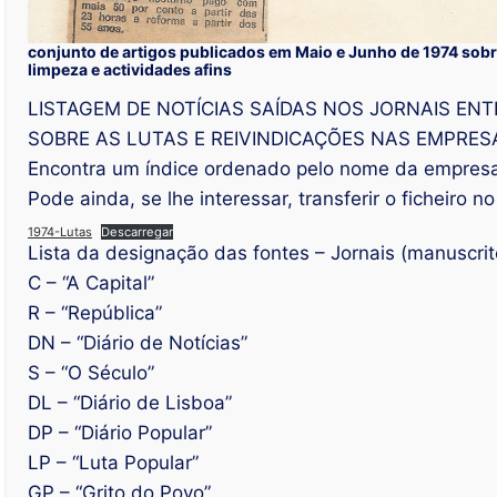
conjunto de artigos publicados em Maio e Junho de 1974 sobre
limpeza e actividades afins
LISTAGEM DE NOTÍCIAS SAÍDAS NOS JORNAIS ENT
SOBRE AS LUTAS E REIVINDICAÇÕES NAS EMPRES
Encontra um índice ordenado pelo nome da empresa
Pode ainda, se lhe interessar, transferir o ficheiro 
1974-Lutas
Descarregar
Lista da designação das fontes – Jornais (manuscrit
C – “A Capital”
R – “República”
DN – “Diário de Notícias”
S – “O Século”
DL – “Diário de Lisboa”
DP – “Diário Popular”
LP – “Luta Popular”
GP – “Grito do Povo”